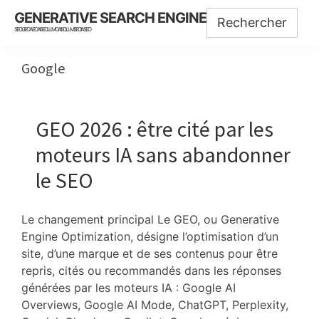
Skip
Skip
Skip
GENERATIVE SEARCH ENGINE
to
to
to
SEO GEO AEO AISEO LLMO AISO LLMSEO IASEO
main
primary
footer
content
sidebar
Google
GEO 2026 : être cité par les
moteurs IA sans abandonner
le SEO
Le changement principal Le GEO, ou Generative
Engine Optimization, désigne l’optimisation d’un
site, d’une marque et de ses contenus pour être
repris, cités ou recommandés dans les réponses
générées par les moteurs IA : Google AI
Overviews, Google AI Mode, ChatGPT, Perplexity,