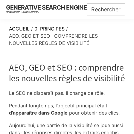
Skip
Skip
Skip
GENERATIVE SEARCH ENGINE
to
to
to
SEO GEO AEO AISEO LLMO AISO LLMSEO IASEO
main
primary
footer
content
sidebar
ACCUEIL
/
0. PRINCIPES
/
AEO, GEO ET SEO : COMPRENDRE LES
NOUVELLES RÈGLES DE VISIBILITÉ
AEO, GEO et SEO : comprendre
les nouvelles règles de visibilité
Le
SEO
ne disparaît pas. Il change de rôle.
Pendant longtemps, l’objectif principal était
d’apparaître dans Google
pour obtenir des clics.
Aujourd’hui, une partie de la visibilité se joue aussi
dans : les réponses directes, les extraits enrichis,