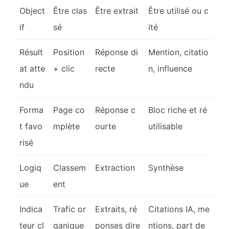
Object
Être clas
Être extrait
Être utilisé ou c
if
sé
ité
Résult
Position
Réponse di
Mention, citatio
at atte
+ clic
recte
n, influence
ndu
Forma
Page co
Réponse c
Bloc riche et ré
t favo
mplète
ourte
utilisable
risé
Logiq
Classem
Extraction
Synthèse
ue
ent
Indica
Trafic or
Extraits, ré
Citations IA, me
teur cl
ganique
ponses dire
ntions, part de