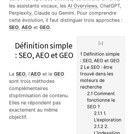
les assistants vocaux, les
AI Overviews
, ChatGPT,
Perplexity, Claude ou Gemini. Pour comprendre
cette évolution, il faut distinguer trois approches :
SEO
,
AEO
et
GEO
.
Définition simple
[
-
]
: SEO, AEO et GEO
1
Définition simple
: SEO, AEO et GEO
2
Le SEO : être
Le
SEO
, l’
AEO
et le
GEO
trouvé dans les
moteurs de
sont trois méthodes
recherche
complémentaires
2.1
Comment
d’optimisation de contenu.
fonctionne le
Elles ne répondent pas
SEO ?
exactement au même
2.1.1
1.
objectif.
L’exploration
2.1.2
2.
L’indexation