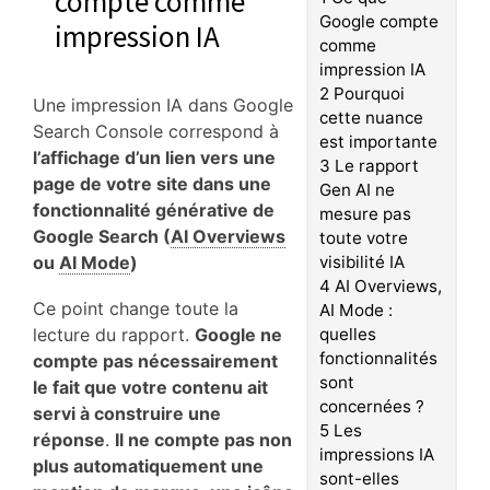
compte comme
Google compte
impression IA
comme
impression IA
2
Pourquoi
Une impression IA dans Google
cette nuance
Search Console correspond à
est importante
l’affichage d’un lien vers une
3
Le rapport
page de votre site dans une
Gen AI ne
fonctionnalité générative de
mesure pas
Google Search (
AI Overviews
toute votre
ou
AI Mode
)
visibilité IA
4
AI Overviews,
Ce point change toute la
AI Mode :
lecture du rapport.
Google ne
quelles
fonctionnalités
compte pas nécessairement
sont
le fait que votre contenu ait
concernées ?
servi à construire une
5
Les
réponse
.
Il ne compte pas non
impressions IA
plus automatiquement une
sont-elles