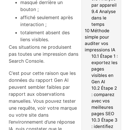
masqué derrière un
par appareil
bouton ;
9.4
Analyse
affiché seulement après
dans le
interaction ;
temps
10
Méthode
totalement absent des
simple pour
liens visibles.
auditer vos
Ces situations ne produisent
impressions IA
pas toutes une impression dans
10.1
Étape 1 :
Search Console.
exportez les
pages
C’est pour cette raison que les
visibles en
données du rapport Gen AI
Gen AI
peuvent sembler faibles par
10.2
Étape 2
rapport aux observations
: comparez
manuelles. Vous pouvez tester
avec vos
meilleures
une requête, voir votre marque
pages SEO
ou votre site dans
10.3
Étape 3
l’environnement d’une réponse
: identifiez
IA, puis constater que le