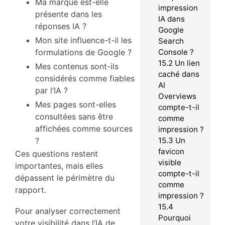
Ma marque est-elle
impression
présente dans les
IA dans
réponses IA ?
Google
Mon site influence-t-il les
Search
formulations de Google ?
Console ?
15.2
Un lien
Mes contenus sont-ils
caché dans
considérés comme fiables
AI
par l’IA ?
Overviews
Mes pages sont-elles
compte-t-il
consultées sans être
comme
affichées comme sources
impression ?
?
15.3
Un
favicon
Ces questions restent
visible
importantes, mais elles
compte-t-il
dépassent le périmètre du
comme
rapport.
impression ?
15.4
Pour analyser correctement
Pourquoi
votre visibilité dans l’IA de