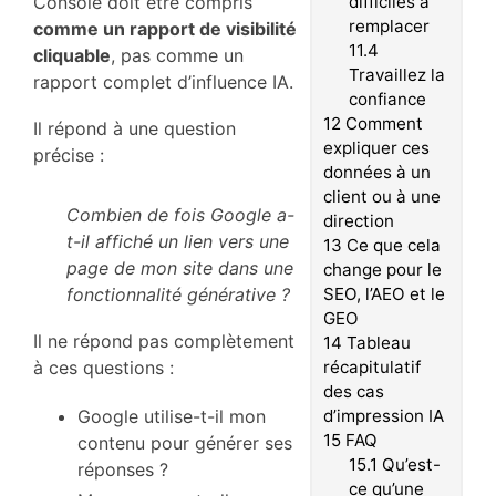
Console doit être compris
difficiles à
remplacer
comme un rapport de visibilité
11.4
cliquable
, pas comme un
Travaillez la
rapport complet d’influence IA.
confiance
12
Comment
Il répond à une question
expliquer ces
précise :
données à un
client ou à une
Combien de fois Google a-
direction
t-il affiché un lien vers une
13
Ce que cela
page de mon site dans une
change pour le
fonctionnalité générative ?
SEO, l’AEO et le
GEO
Il ne répond pas complètement
14
Tableau
à ces questions :
récapitulatif
des cas
Google utilise-t-il mon
d’impression IA
15
FAQ
contenu pour générer ses
15.1
Qu’est-
réponses ?
ce qu’une