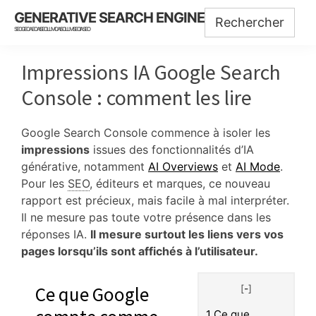
Skip
Skip
Skip
GENERATIVE SEARCH ENGINE
to
to
to
SEO GEO AEO AISEO LLMO AISO LLMSEO IASEO
main
primary
footer
content
sidebar
Impressions IA Google Search
Console : comment les lire
Google Search Console commence à isoler les
impressions
issues des fonctionnalités d’IA
générative, notamment
AI Overviews
et
AI Mode
.
Pour les
SEO
, éditeurs et marques, ce nouveau
rapport est précieux, mais facile à mal interpréter.
Il ne mesure pas toute votre présence dans les
réponses IA.
Il mesure surtout les liens vers vos
pages lorsqu’ils sont affichés à l’utilisateur.
Ce que Google
[
-
]
1
Ce que