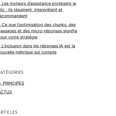
5
Les moteurs d’assistance protègent le
lic : ils résument, interprètent et
recommandent
6
Ce que l’optimisation des chunks, des
assages et des micro-réponses signifie
our votre stratégie
7
L’inclusion dans les réponses IA est la
nouvelle métrique qui compte
CATÉGORIES
0. PRINCIPES
ACTUS
ARTICLES