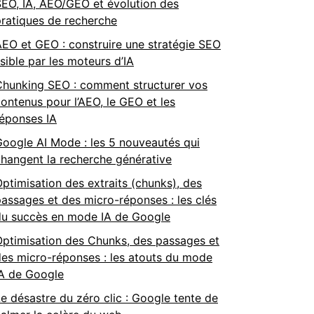
EO, IA, AEO/GEO et évolution des
ratiques de recherche
EO et GEO : construire une stratégie SEO
isible par les moteurs d’IA
Chunking SEO : comment structurer vos
ontenus pour l’AEO, le GEO et les
réponses IA
oogle AI Mode : les 5 nouveautés qui
hangent la recherche générative
ptimisation des extraits (chunks), des
assages et des micro-réponses : les clés
du succès en mode IA de Google
Optimisation des Chunks, des passages et
es micro-réponses : les atouts du mode
IA de Google
e désastre du zéro clic : Google tente de