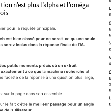
tion n’est plus l’alpha et l’oméga
L
fois
m
ier pour la requête principale.
c
eb est bien classé pour ne serait-ce qu’une seule
V
serez inclus dans la réponse finale de l’IA.
G
des petits moments précis où un extrait
 exactement à ce que la machine recherche
et
ne facette de la réponse à une question plus large,
c
v
m
ez sur la page dans son ensemble.
L
r
r le fait d’être
le meilleur passage pour un angle
 de l’utilisateur.