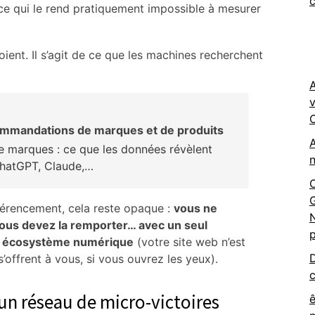
c
 ce qui le rend pratiquement impossible à mesurer
 voient. Il s’agit de ce que les machines recherchent
v
O
ommandations de marques et de produits
e marques : ce que les données révèlent
n
ChatGPT, Claude,…
C
G
éférencement, cela reste opaque :
vous ne
N
vous devez la remporter… avec un seul
p
re écosystème numérique
(votre site web n’est
D
offrent à vous, si vous ouvrez les yeux).
c
un réseau de micro-victoires
ê