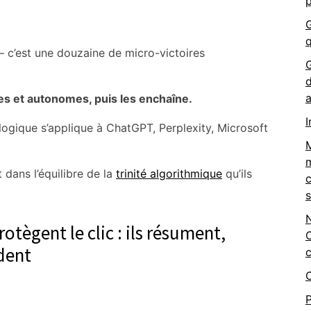
p
G
– c’est une douzaine de micro-victoires
d
a
les et autonomes, puis les enchaîne.
I
logique s’applique à ChatGPT, Perplexity, Microsoft
M
m
 dans l’équilibre de la
trinité algorithmique
qu’ils
c
otègent le clic : ils résument,
C
dent
c
P