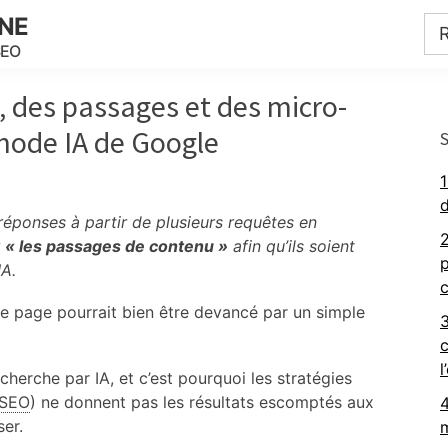
INE
SEO
 des passages et des micro-
 mode IA de Google
1
d
réponses à partir de plusieurs requêtes en
r
« les passages de contenu »
afin qu’ils soient
p
IA.
c
re page pourrait bien être devancé par un simple
c
cherche par IA, et c’est pourquoi les stratégies
SEO
) ne donnent pas les résultats escomptés aux
ser.
m