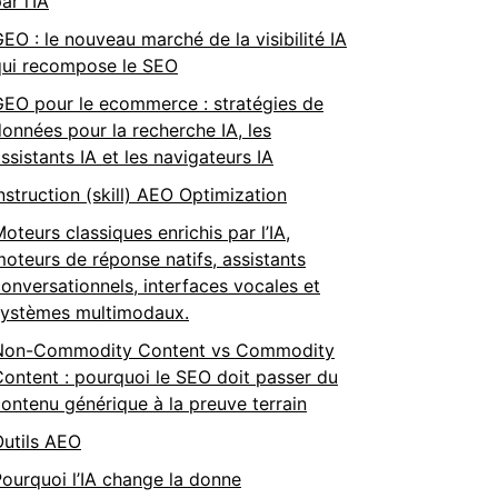
ar l’IA
EO : le nouveau marché de la visibilité IA
qui recompose le SEO
GEO pour le ecommerce : stratégies de
onnées pour la recherche IA, les
ssistants IA et les navigateurs IA
nstruction (skill) AEO Optimization
oteurs classiques enrichis par l’IA,
oteurs de réponse natifs, assistants
onversationnels, interfaces vocales et
systèmes multimodaux.
Non-Commodity Content vs Commodity
ontent : pourquoi le SEO doit passer du
ontenu générique à la preuve terrain
Outils AEO
ourquoi l’IA change la donne