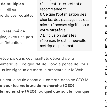
 de multiples
résument, interprètent et
A
recommandent
s meilleurs
i
6
Ce que l’optimisation des
ne de ces requêtes
chunks, des passages et des
micro-réponses signifie pour
I
votre stratégie
t un résumé de
c
7
L’inclusion dans les
igine, avec une part
C
réponses IA est la nouvelle
r l’intention
l
métrique qui compte
V
e présence dans ces résultats dépend de la
g
numérique – ce que l’IA de Google pense de vous
2
ous les signaux de marque présents sur le Web.
I
que est la seule chose qui compte dans ce
SEO
IA –
ve pour les moteurs de recherche (
GEO
),
de recherche (
AEO
)
, ou quel que soit le nom que
p
S