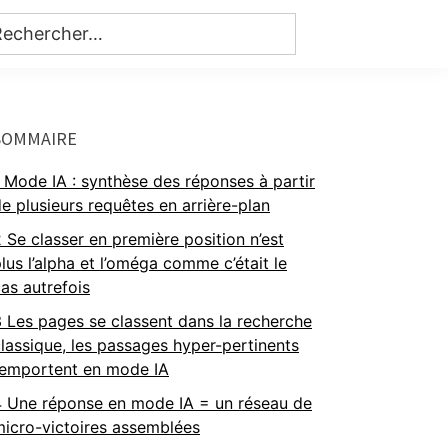
Primary
SOMMAIRE
Sidebar
Mode IA : synthèse des réponses à partir
e plusieurs requêtes en arrière-plan
2
Se classer en première position n’est
lus l’alpha et l’oméga comme c’était le
as autrefois
3
Les pages se classent dans la recherche
lassique, les passages hyper-pertinents
l’emportent en mode IA
4
Une réponse en mode IA = un réseau de
icro-victoires assemblées