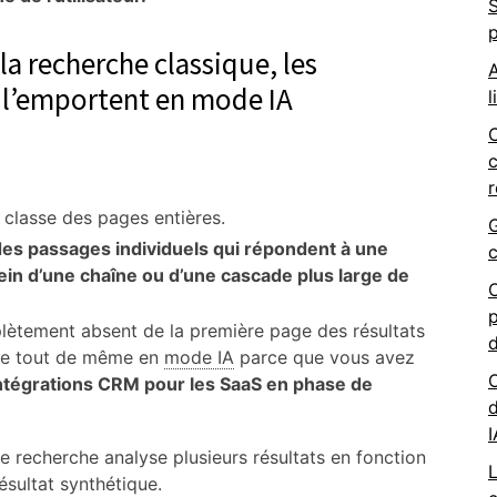
S
p
la recherche classique, les
A
 l’emportent en mode IA
l
c
 classe des pages entières.
G
des passages individuels qui répondent à une
c
ein d’une chaîne ou d’une cascade plus large de
O
p
plètement absent de la première page des résultats
tre tout de même en
mode IA
parce que vous avez
 intégrations CRM pour les SaaS en phase de
d
e recherche analyse plusieurs résultats en fonction
L
ésultat synthétique.