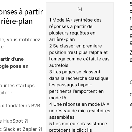
onses à partir
[
-
]
c
rrière-plan
1
Mode IA : synthèse des
réponses à partir de
plusieurs requêtes en
p
e, vous n’obtenez
arrière-plan
p
2
Se classer en première
te.
position n’est plus l’alpha et
artir d’une
l’oméga comme c’était le cas
autrefois
ogle pose en
3
Les pages se classent
dans la recherche classique,
les passages hyper-
our les startups
pertinents l’emportent en
iter :
mode IA
4
Une réponse en mode IA =
aux fondateurs B2B
un réseau de micro-victoires
assemblées
de HubSpot ?]
5
Les moteurs d’assistance
 Slack et Zapier ?]
protègent le clic : ils