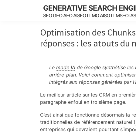
Skip
Skip
Skip
GENERATIVE SEARCH ENG
to
to
to
SEO GEO AEO AISEO LLMO AISO LLMSEO IA
main
primary
footer
content
sidebar
Optimisation des Chunks,
réponses : les atouts du
Le
mode IA
de Google synthétise les 
arrière-plan. Voici comment optimise
intégrés aux réponses générées par l’
Le meilleur article sur les CRM en premiè
paragraphe enfoui en troisième page.
C’est ainsi que fonctionne désormais la re
traditionnelles de référencement naturel (
entreprises qui devraient pourtant s’impo