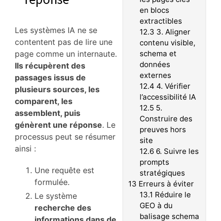
en blocs
extractibles
Les systèmes IA ne se
12.3
3. Aligner
contentent pas de lire une
contenu visible,
page comme un internaute.
schema et
données
Ils récupèrent des
externes
passages issus de
12.4
4. Vérifier
plusieurs sources, les
l’accessibilité IA
comparent, les
12.5
5.
assemblent, puis
Construire des
génèrent une réponse
. Le
preuves hors
processus peut se résumer
site
ainsi :
12.6
6. Suivre les
prompts
Une requête est
stratégiques
formulée.
13
Erreurs à éviter
13.1
Réduire le
Le système
GEO à du
recherche des
balisage schema
informations dans de