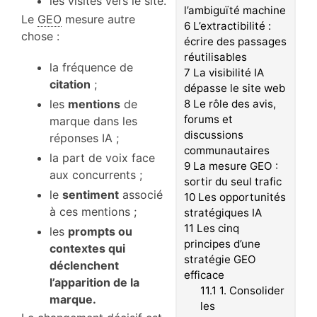
les visites vers le site.
l’ambiguïté machine
Le
GEO
mesure autre
6
L’extractibilité :
chose :
écrire des passages
réutilisables
la fréquence de
7
La visibilité IA
citation
;
dépasse le site web
les
mentions
de
8
Le rôle des avis,
forums et
marque dans les
discussions
réponses IA ;
communautaires
la part de voix face
9
La mesure GEO :
aux concurrents ;
sortir du seul trafic
le
sentiment
associé
10
Les opportunités
à ces mentions ;
stratégiques IA
11
Les cinq
les
prompts ou
principes d’une
contextes qui
stratégie GEO
déclenchent
efficace
l’apparition de la
11.1
1. Consolider
marque.
les