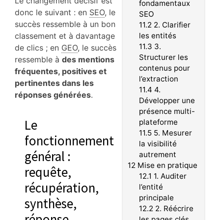
Le changement décisif est
fondamentaux
donc le suivant : en
SEO
, le
SEO
succès ressemble à un bon
11.2
2. Clarifier
classement et à davantage
les entités
11.3
3.
de clics ; en
GEO
, le succès
Structurer les
ressemble à
des mentions
contenus pour
fréquentes, positives et
l’extraction
pertinentes dans les
11.4
4.
réponses générées
.
Développer une
présence multi-
Le
plateforme
11.5
5. Mesurer
fonctionnement
la visibilité
général :
autrement
12
Mise en pratique
requête,
12.1
1. Auditer
récupération,
l’entité
principale
synthèse,
12.2
2. Réécrire
réponse
les pages clés