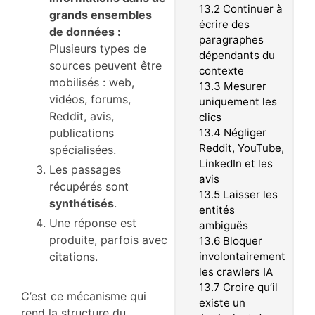
13.2
Continuer à
grands ensembles
écrire des
de données :
paragraphes
Plusieurs types de
dépendants du
sources peuvent être
contexte
mobilisés : web,
13.3
Mesurer
vidéos, forums,
uniquement les
Reddit, avis,
clics
publications
13.4
Négliger
Reddit, YouTube,
spécialisées.
LinkedIn et les
Les passages
avis
récupérés sont
13.5
Laisser les
synthétisés
.
entités
Une réponse est
ambiguës
produite, parfois avec
13.6
Bloquer
citations.
involontairement
les crawlers IA
13.7
Croire qu’il
C’est ce mécanisme qui
existe un
rend la structure du