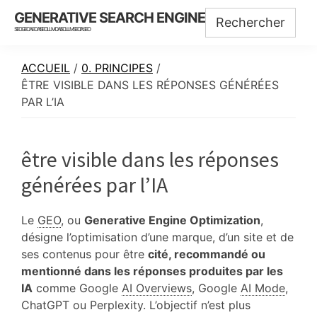
Skip
Skip
Skip
GENERATIVE SEARCH ENGINE
to
to
to
SEO GEO AEO AISEO LLMO AISO LLMSEO IASEO
main
primary
footer
content
sidebar
ACCUEIL
/
0. PRINCIPES
/
ÊTRE VISIBLE DANS LES RÉPONSES GÉNÉRÉES
PAR L’IA
être visible dans les réponses
générées par l’IA
Le
GEO
, ou
Generative Engine Optimization
,
désigne l’optimisation d’une marque, d’un site et de
ses contenus pour être
cité, recommandé ou
mentionné dans les réponses produites par les
IA
comme Google
AI Overviews
, Google
AI Mode
,
ChatGPT ou Perplexity. L’objectif n’est plus