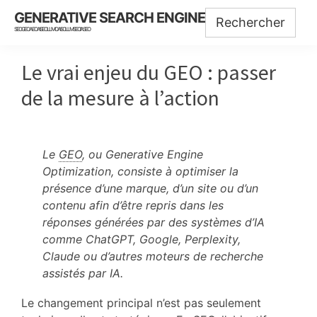
Skip
Skip
Skip
GENERATIVE SEARCH ENGINE
to
to
to
SEO GEO AEO AISEO LLMO AISO LLMSEO IASEO
main
primary
footer
content
sidebar
Le vrai enjeu du GEO : passer
de la mesure à l’action
Le
GEO
, ou Generative Engine
Optimization, consiste à optimiser la
présence d’une marque, d’un site ou d’un
contenu afin d’être repris dans les
réponses générées par des systèmes d’IA
comme ChatGPT, Google, Perplexity,
Claude ou d’autres moteurs de recherche
assistés par IA.
Le changement principal n’est pas seulement