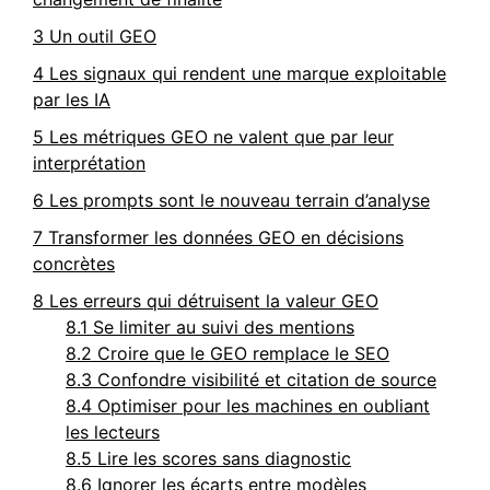
3
Un outil GEO
4
Les signaux qui rendent une marque exploitable
par les IA
5
Les métriques GEO ne valent que par leur
interprétation
6
Les prompts sont le nouveau terrain d’analyse
7
Transformer les données GEO en décisions
concrètes
8
Les erreurs qui détruisent la valeur GEO
8.1
Se limiter au suivi des mentions
8.2
Croire que le GEO remplace le SEO
8.3
Confondre visibilité et citation de source
8.4
Optimiser pour les machines en oubliant
les lecteurs
8.5
Lire les scores sans diagnostic
8.6
Ignorer les écarts entre modèles