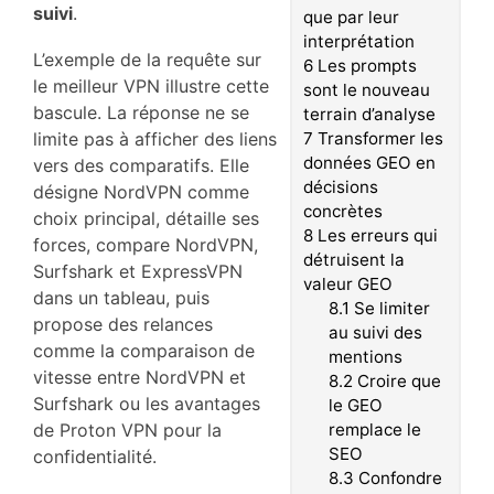
suivi
.
que par leur
interprétation
L’exemple de la requête sur
6
Les prompts
le meilleur VPN illustre cette
sont le nouveau
bascule. La réponse ne se
terrain d’analyse
limite pas à afficher des liens
7
Transformer les
données GEO en
vers des comparatifs. Elle
décisions
désigne NordVPN comme
concrètes
choix principal, détaille ses
8
Les erreurs qui
forces, compare NordVPN,
détruisent la
Surfshark et ExpressVPN
valeur GEO
dans un tableau, puis
8.1
Se limiter
propose des relances
au suivi des
comme la comparaison de
mentions
vitesse entre NordVPN et
8.2
Croire que
Surfshark ou les avantages
le GEO
de Proton VPN pour la
remplace le
SEO
confidentialité.
8.3
Confondre