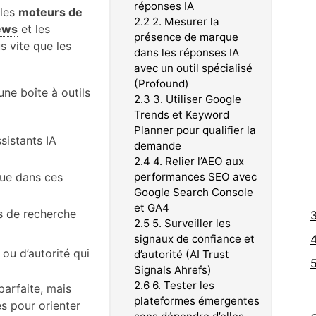
réponses IA
 les
moteurs de
2.2
2. Mesurer la
ews
et les
présence de marque
s vite que les
dans les réponses IA
avec un outil spécialisé
(Profound)
une boîte à outils
2.3
3. Utiliser Google
Trends et Keyword
Planner pour qualifier la
istants IA
demande
2.4
4. Relier l’AEO aux
que dans ces
performances SEO avec
Google Search Console
et GA4
s de recherche
2.5
5. Surveiller les
signaux de confiance et
 ou d’autorité qui
d’autorité (AI Trust
Signals Ahrefs)
2.6
6. Tester les
parfaite, mais
plateformes émergentes
s pour orienter