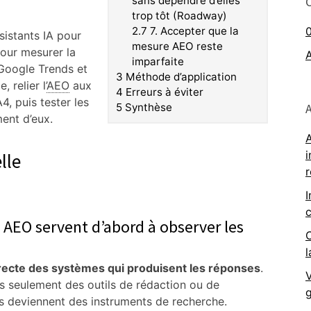
sans dépendre d’elles
trop tôt (Roadway)
2.7
7. Accepter que la
ssistants IA pour
mesure AEO reste
pour mesurer la
imparfaite
 Google Trends et
3
Méthode d’application
 relier l’
AEO
aux
4
Erreurs à éviter
, puis tester les
5
Synthèse
ent d’eux.
A
i
lle
I
c
 AEO servent d’abord à observer les
C
l
recte des systèmes qui produisent les réponses
.
V
s seulement des outils de rédaction ou de
g
ls deviennent des instruments de recherche.