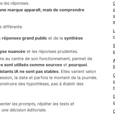
ns les réponses.
c
si une marque apparaît, mais de comprendre
v
m
 différente.
L
r
s
réponses grand public
et de la
synthèse
S
lyse nuancée
et les réponses prudentes.
p
tions au centre de son fonctionnement, permet de
A
s sont utilisés comme sources
et
pourquoi
.
l
stants IA ne sont pas stables
. Elles varient selon
ession, la date et parfois le moment de la journée.
c
onstruire des hypothèses, pas à établir des
G
c
nter les prompts, répéter les tests et
 une décision éditoriale.
O