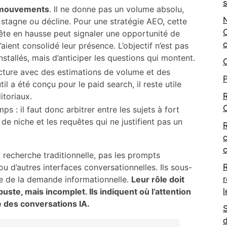
s mouvements
. Il ne donne pas un volume absolu,
, stagne ou décline. Pour une stratégie AEO, cette
C
uête en hausse peut signaler une opportunité de
c
ient consolidé leur présence. L’objectif n’est pas
installés, mais d’anticiper les questions qui montent.
cture avec des estimations de volume et des
P
l a été conçu pour le paid search, il reste utile
R
itoriaux.
: il faut donc arbitrer entre les sujets à fort
s de niche et les requêtes qui ne justifient pas un
c
la recherche traditionnelle, pas les prompts
u d’autres interfaces conversationnelles. Ils sous-
r
e de la demande informationnelle.
Leur rôle doit
l
ste, mais incomplet. Ils indiquent où l’attention
e des conversations IA.
d