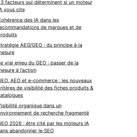
3 facteurs qui déterminent si un moteur
A vous cite
Cohérence des IA dans les
recommandations de marques et de
roduits
tratégie AEO/GEO : du principe à la
mesure
e vrai enjeu du GEO : passer de la
esure à l’action
GEO, AEO et e-commerce : les nouveaux
ritères de visibilité des fiches produits &
catalogues
isibilité organique dans un
environnement de recherche fragmenté
EO 2026 : être cité par les moteurs IA
sans abandonner le SEO