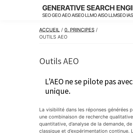
Skip
Skip
Skip
GENERATIVE SEARCH ENG
to
to
to
SEO GEO AEO AISEO LLMO AISO LLMSEO IA
main
primary
footer
content
sidebar
ACCUEIL
/
0. PRINCIPES
/
OUTILS AEO
Outils AEO
L’AEO ne se pilote pas avec
unique.
La visibilité dans les réponses générées 
une combinaison de recherche qualitativ
quantitative, d’analyse de la demande, d
classique et d’expérimentation continue. L