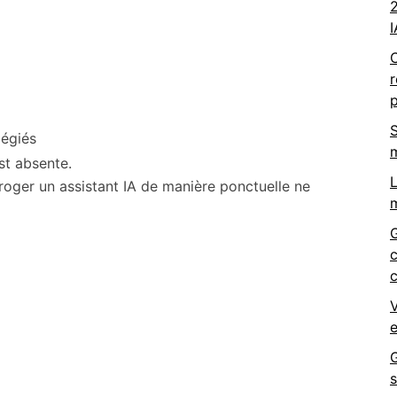
2
I
p
S
légiés
st absente.
L
rroger un assistant IA de manière ponctuelle ne
m
c
V
G