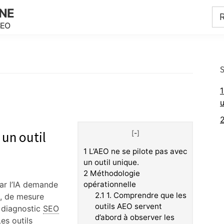
INE
SEO
1
u
 un outil
[
-
]
1
L’AEO ne se pilote pas avec
un outil unique.
2
Méthodologie
par l’IA demande
opérationnelle
2.1
1. Comprendre que les
e, de mesure
outils AEO servent
e diagnostic
SEO
d’abord à observer les
es outils