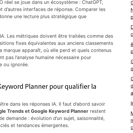
’AEO réel se joue dans un écosystème : ChatGPT,
G
et d’autres interfaces de réponse. Comparer les
N
onne une lecture plus stratégique que
p
D
c
s IA. Les métriques doivent être traitées comme des
itions fixes équivalentes aux anciens classements
ê
a marque apparaît, où elle perd et quels contenus
p
ent pas l’analyse humaine nécessaire pour
G
e ou ignorée.
Keyword Planner pour qualifier la
d
a
I
tre dans les réponses IA. Il faut d’abord savoir
le Trends et Google Keyword Planner
restent
M
de demande : évolution d’un sujet, saisonnalité,
m
sociés et tendances émergentes.
c