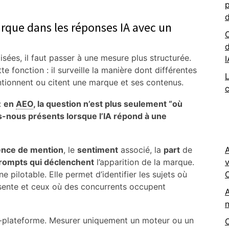
p
rque dans les réponses IA avec un
d
isées, il faut passer à une mesure plus structurée.
fonction : il surveille la manière dont différentes
L
ntionnent ou citent une marque et ses contenus.
c
:
en
AEO
, la question n’est plus seulement “où
nous présents lorsque l’IA répond à une
ence de mention
, le
sentiment
associé, la
part
de
rompts qui déclenchent
l’apparition de la marque.
v
ne pilotable. Elle permet d’identifier les sujets où
O
bsente et ceux où des concurrents occupent
n
lti-plateforme. Mesurer uniquement un moteur ou un
C