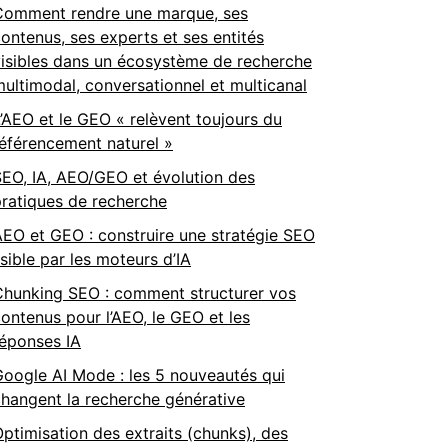
Comment rendre une marque, ses
ontenus, ses experts et ses entités
isibles dans un écosystème de recherche
ultimodal, conversationnel et multicanal
’AEO et le GEO « relèvent toujours du
éférencement naturel »
EO, IA, AEO/GEO et évolution des
ratiques de recherche
EO et GEO : construire une stratégie SEO
isible par les moteurs d’IA
Chunking SEO : comment structurer vos
ontenus pour l’AEO, le GEO et les
réponses IA
oogle AI Mode : les 5 nouveautés qui
hangent la recherche générative
ptimisation des extraits (chunks), des