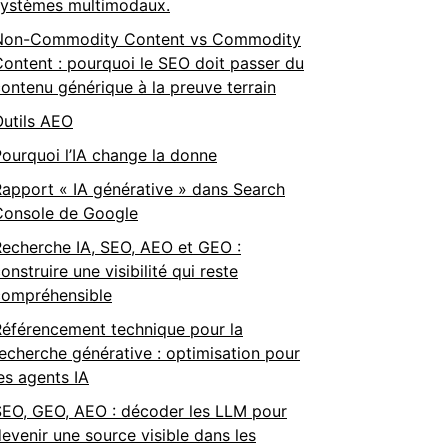
systèmes multimodaux.
Non-Commodity Content vs Commodity
ontent : pourquoi le SEO doit passer du
ontenu générique à la preuve terrain
Outils AEO
ourquoi l’IA change la donne
apport « IA générative » dans Search
Console de Google
Recherche IA, SEO, AEO et GEO :
onstruire une visibilité qui reste
compréhensible
Référencement technique pour la
echerche générative : optimisation pour
es agents IA
SEO, GEO, AEO : décoder les LLM pour
evenir une source visible dans les