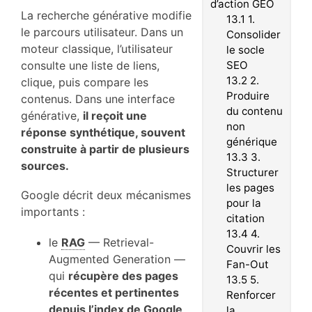
d’action GEO
La recherche générative modifie
13.1
1.
le parcours utilisateur. Dans un
Consolider
moteur classique, l’utilisateur
le socle
consulte une liste de liens,
SEO
13.2
2.
clique, puis compare les
Produire
contenus. Dans une interface
du contenu
générative,
il reçoit une
non
réponse synthétique, souvent
générique
construite à partir de plusieurs
13.3
3.
sources.
Structurer
les pages
Google décrit deux mécanismes
pour la
importants :
citation
13.4
4.
le
RAG
— Retrieval-
Couvrir les
Augmented Generation —
Fan-Out
qui
récupère des pages
13.5
5.
récentes et pertinentes
Renforcer
depuis l’index de Google
la