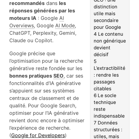
recommandés
dans
les
distinction
réponses générées par les
utile mais
moteurs IA
: Google
AI
secondaire
Overviews
, Google
AI Mode
,
pour Google
ChatGPT, Perplexity, Gemini,
4
Le contenu
Claude ou Copilot.
non générique
devient
Google précise que
décisif
l’optimisation pour la recherche
5
générative reste fondée sur les
L’extractibilité
: rendre les
bonnes pratiques
SEO
, car ses
passages
fonctionnalités d’IA générative
citables
s’appuient sur ses systèmes
6
Le socle
centraux de classement et de
technique
qualité. Pour Google Search,
reste
optimiser pour l’IA générative
indispensable
revient donc encore à optimiser
7
Données
l’expérience de recherche.
structurées :
(
Google for Developers
)
utiles, mais