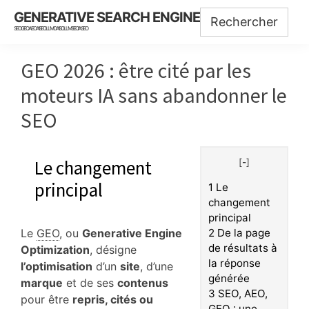
Skip
Skip
Skip
GENERATIVE SEARCH ENGINE
to
to
to
SEO GEO AEO AISEO LLMO AISO LLMSEO IASEO
main
primary
footer
content
sidebar
GEO 2026 : être cité par les
moteurs IA sans abandonner le
SEO
Le changement
[
-
]
principal
1
Le
changement
principal
Le
GEO
, ou
Generative Engine
2
De la page
de résultats à
Optimization
, désigne
la réponse
l’optimisation
d’un
site
, d’une
générée
marque
et de ses
contenus
3
SEO, AEO,
pour être
repris, cités ou
GEO : une