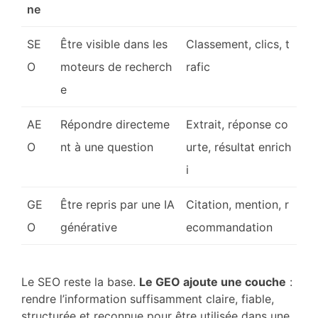
ne
SE
Être visible dans les
Classement, clics, t
O
moteurs de recherch
rafic
e
AE
Répondre directeme
Extrait, réponse co
O
nt à une question
urte, résultat enrich
i
GE
Être repris par une IA
Citation, mention, r
O
générative
ecommandation
Le SEO reste la base.
Le GEO ajoute une couche
:
rendre l’information suffisamment claire, fiable,
structurée et reconnue pour être utilisée dans une