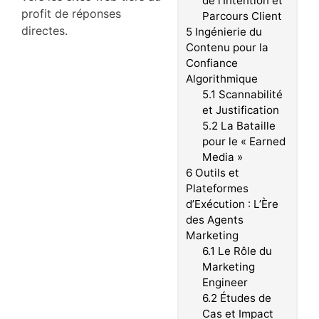
de l’Intention et
profit de réponses
Parcours Client
directes.
5
Ingénierie du
Contenu pour la
Confiance
Algorithmique
5.1
Scannabilité
et Justification
5.2
La Bataille
pour le « Earned
Media »
6
Outils et
Plateformes
d’Exécution : L’Ère
des Agents
Marketing
6.1
Le Rôle du
Marketing
Engineer
6.2
Études de
Cas et Impact