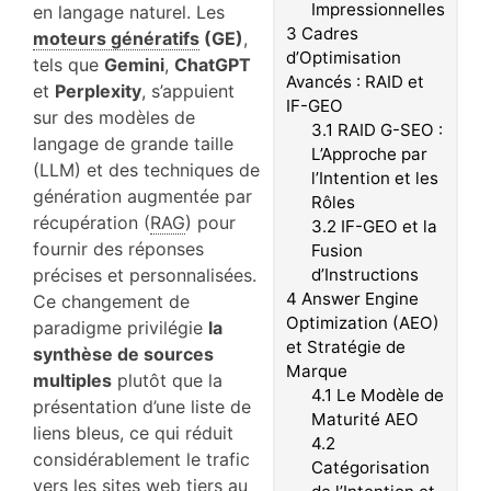
Impressionnelles
en langage naturel.
Les
3
Cadres
moteurs génératifs
(GE)
,
d’Optimisation
tels que
Gemini
,
ChatGPT
Avancés : RAID et
et
Perplexity
, s’appuient
IF-GEO
sur des modèles de
3.1
RAID G-SEO :
langage de grande taille
L’Approche par
(LLM) et des techniques de
l’Intention et les
génération augmentée par
Rôles
récupération (
RAG
) pour
3.2
IF-GEO et la
fournir des réponses
Fusion
précises et personnalisées.
d’Instructions
4
Answer Engine
Ce changement de
Optimization (AEO)
paradigme privilégie
la
et Stratégie de
synthèse de sources
Marque
multiples
plutôt que la
4.1
Le Modèle de
présentation d’une liste de
Maturité AEO
liens bleus, ce qui réduit
4.2
considérablement le trafic
Catégorisation
vers les sites web tiers au