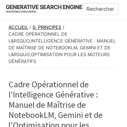
Skip
Skip
Skip
GENERATIVE SEARCH ENGINE
to
to
to
SEO GEO AEO AISEO LLMO AISO LLMSEO IASEO
main
primary
footer
content
sidebar
ACCUEIL
/
0. PRINCIPES
/
CADRE OPÉRATIONNEL DE
L&RSQUO;INTELLIGENCE GÉNÉRATIVE : MANUEL
DE MAÎTRISE DE NOTEBOOKLM, GEMINI ET DE
L&RSQUO;OPTIMISATION POUR LES MOTEURS
GÉNÉRATIFS
Cadre Opérationnel de
l’Intelligence Générative :
Manuel de Maîtrise de
NotebookLM, Gemini et de
l’Optimisation pour les