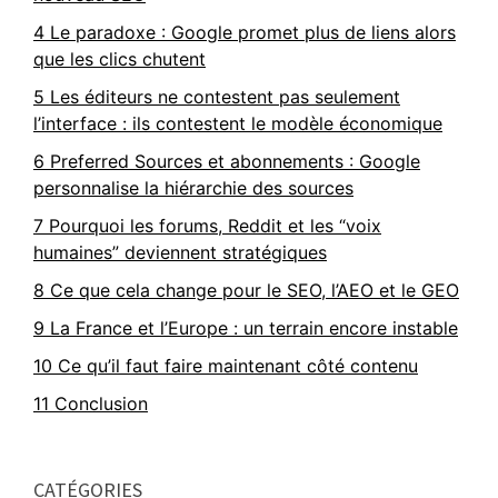
4
Le paradoxe : Google promet plus de liens alors
que les clics chutent
5
Les éditeurs ne contestent pas seulement
l’interface : ils contestent le modèle économique
6
Preferred Sources et abonnements : Google
personnalise la hiérarchie des sources
7
Pourquoi les forums, Reddit et les “voix
humaines” deviennent stratégiques
8
Ce que cela change pour le SEO, l’AEO et le GEO
9
La France et l’Europe : un terrain encore instable
10
Ce qu’il faut faire maintenant côté contenu
11
Conclusion
CATÉGORIES