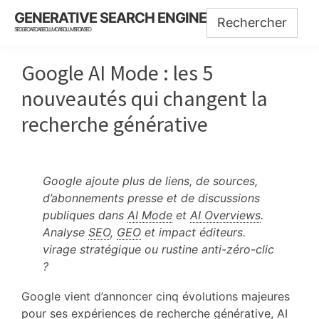
Skip
Skip
Skip
GENERATIVE SEARCH ENGINE
to
to
to
SEO GEO AEO AISEO LLMO AISO LLMSEO IASEO
main
primary
footer
content
sidebar
Google AI Mode : les 5
nouveautés qui changent la
recherche générative
Google ajoute plus de liens, de sources,
d’abonnements presse et de discussions
publiques dans
AI Mode
et
AI Overviews
.
Analyse
SEO
,
GEO
et impact éditeurs.
virage stratégique ou rustine anti-zéro-clic
?
Google vient d’annoncer cinq évolutions majeures
pour ses expériences de recherche générative,
AI