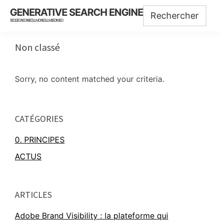
Skip
Skip
Skip
GENERATIVE SEARCH ENGINE
to
to
to
SEO GEO AEO AISEO LLMO AISO LLMSEO IASEO
main
primary
footer
content
sidebar
Non classé
Sorry, no content matched your criteria.
Primary
CATÉGORIES
Sidebar
0. PRINCIPES
ACTUS
ARTICLES
Adobe Brand Visibility : la plateforme qui