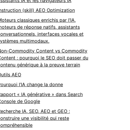
ssistants IA et les navigateurs IA
nstruction (skill) AEO Optimization
oteurs classiques enrichis par l’IA,
oteurs de réponse natifs, assistants
onversationnels, interfaces vocales et
systèmes multimodaux.
Non-Commodity Content vs Commodity
ontent : pourquoi le SEO doit passer du
ontenu générique à la preuve terrain
Outils AEO
ourquoi l’IA change la donne
apport « IA générative » dans Search
Console de Google
Recherche IA, SEO, AEO et GEO :
onstruire une visibilité qui reste
compréhensible