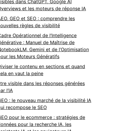
isibles dans ChatGPT, Google AI
verviews et les moteurs de réponse IA
AEO, GEO et SEO : comprendre les
ouvelles règles de visibilité
adre Opérationnel de l’Intelligence
énérative : Manuel de Maîtrise de
otebookLM, Gemini et de l’Optimisation
our les Moteurs Génératifs
iviser le contenu en sections et quand
ela en vaut la peine
tre visible dans les réponses générées
ar l’IA
EO : le nouveau marché de la visibilité IA
qui recompose le SEO
GEO pour le ecommerce : stratégies de
onnées pour la recherche IA, les