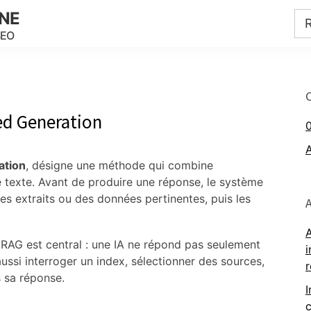
INE
SEO
d Generation
ation
, désigne une méthode qui combine
e texte. Avant de produire une réponse, le système
s extraits ou des données pertinentes, puis les
A
 RAG est central : une IA ne répond pas seulement
i
aussi interroger un index, sélectionner des sources,
s sa réponse.
I
c