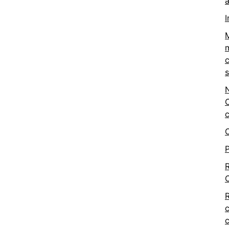
a
I
M
m
c
C
c
P
R
c