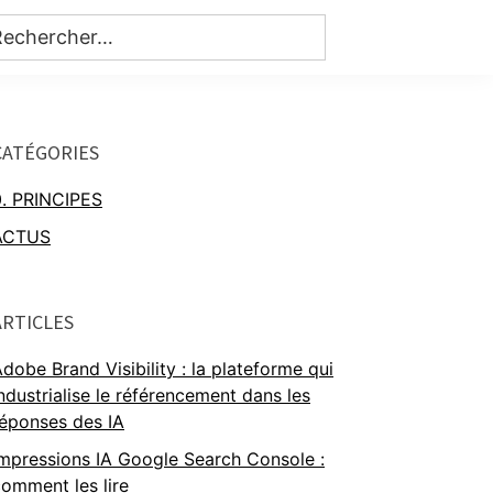
Primary
CATÉGORIES
Sidebar
0. PRINCIPES
ACTUS
ARTICLES
dobe Brand Visibility : la plateforme qui
ndustrialise le référencement dans les
réponses des IA
mpressions IA Google Search Console :
omment les lire