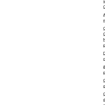
v
O
n
C
G
N
p
D
c
ê
p
G
d