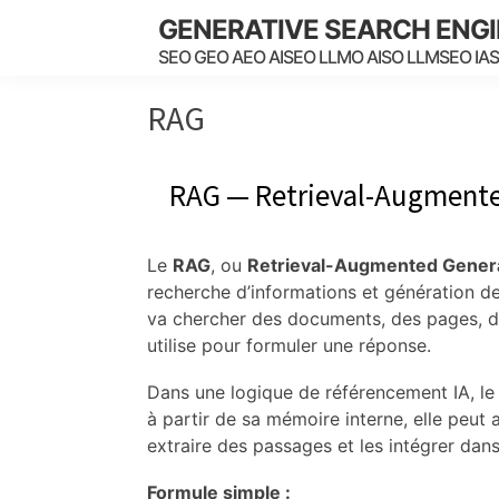
Skip
Skip
Skip
GENERATIVE SEARCH ENG
to
to
to
SEO GEO AEO AISEO LLMO AISO LLMSEO IA
main
primary
footer
content
sidebar
RAG
RAG — Retrieval-Augmente
Le
RAG
, ou
Retrieval-Augmented Gener
recherche d’informations et génération d
va chercher des documents, des pages, de
utilise pour formuler une réponse.
Dans une logique de référencement IA, le
à partir de sa mémoire interne, elle peut 
extraire des passages et les intégrer dan
Formule simple :