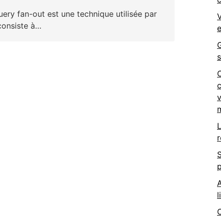
ery fan-out est une technique utilisée par
V
consiste à…
G
c
v
m
L
r
S
p
A
l