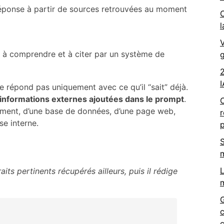
éponse à partir de sources retrouvées au moment
C
l
V
, à comprendre et à citer par un système de
g
2
I
e répond pas uniquement avec ce qu’il “sait” déjà.
 informations externes ajoutées dans le prompt
.
ument, d’une base de données, d’une page web,
se interne.
p
S
L
its pertinents récupérés ailleurs, puis il rédige
m
c